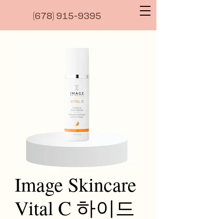
(6
78) 915-9395
Image Skincare
Vital C 하이드